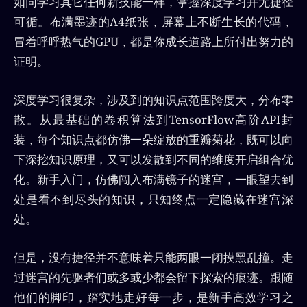
如同学习其它任何新技能一样，掌握深度学习并无捷径
可循。布满墨迹的A4纸张，屏幕上不断生长的代码，
冒着呼呼热气的GPU，都是你成长道路上所付出努力的
证明。
深度学习很复杂，涉及到的知识点范围跨度大，分布零
散。从最基础的卷积算法到TensorFlow高阶API封
装，每个知识点都仿佛一朵绽放的重瓣菊花，既可以向
下深挖知识原理，又可以发散到不同的维度开启组合优
化。新手入门，仿佛闯入布满镜子的迷宫，一眼望去到
处是看不到尽头的知识，只知终点一定隐藏在迷宫深
处。
但是，没有捷径并不意味着只能两眼一闭摸黑乱撞。走
过迷宫的先驱者们或多或少都会留下探索的痕迹。跟随
他们的脚印，踏实地走好每一步，是新手高效学习之