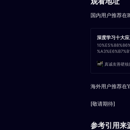
观看地址
国内用户推荐在
深度学习十大应用_哔
10%E5%88%86
%A3%E6%B7%B
9C%A8%E8%AE
8%A7%89%E9%
真诚友善硬核
E5%A4%A7%E7
%E3%80%82%0
B2%A1%E6%9C
海外用户推荐在Yo
[敬请期待]
参考引用来