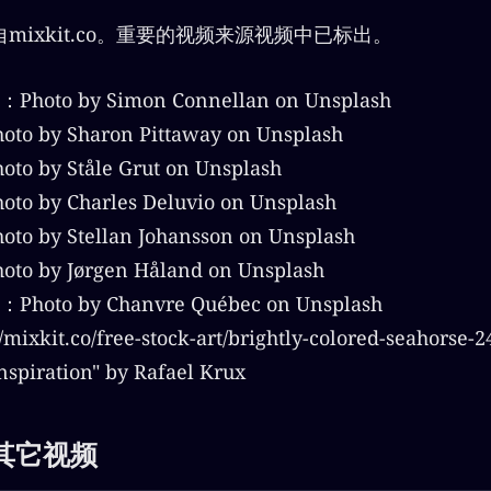
mixkit.co。重要的视频来源视频中已标出。
oto by Simon Connellan on Unsplash
 by Sharon Pittaway on Unsplash
 by Ståle Grut on Unsplash
 by Charles Deluvio on Unsplash
 by Stellan Johansson on Unsplash
 by Jørgen Håland on Unsplash
oto by Chanvre Québec on Unsplash
ixkit.co/free-stock-art/brightly-colored-seahorse-2
iration" by Rafael Krux
其它视频