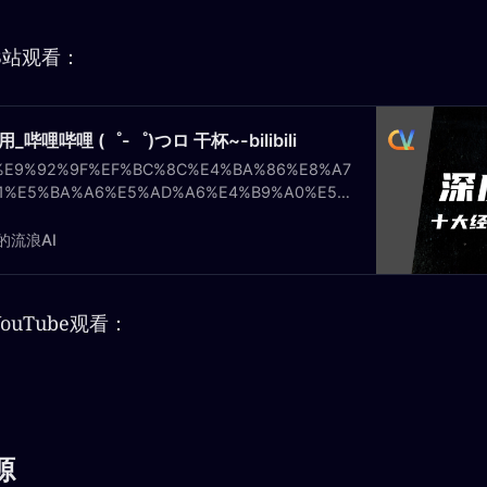
B站观看：
哩哔哩 (゜-゜)つロ 干杯~-bilibili
%E9%92%9F%EF%BC%8C%E4%BA%86%E8%A7
1%E5%BA%A6%E5%AD%A6%E4%B9%A0%E5%
%A1%E7%AE%97%E6%9C%BA%E8%A7%86%E
A2%86%E5%9F%9F%E7%9A%84%E5%8D%81%
的流浪AI
%BB%8F%E5%85%B8%E5%BA%94%E7%94%A8
A%E8%BF%99%E4%B8%80%E6%9C%9F%E6%
%89%E7%94%9F%E6%B6%A9%E7%9A%…
uTube观看：
源