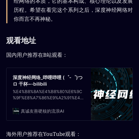
经网络的本质，它的基本构成、核心理论以及发展
历程。希望在看完这个系列之后，深度神经网络对
你而言不再神秘。
观看地址
国内用户推荐在B站观看：
深度神经网络_哔哩哔哩 (゜-゜)つ
ロ 干杯~-bilibili
%E4%B8%8A%E4%B8%80%E6%9C
%9F%E8%A7%86%E9%A2%91%E4%
B8%AD%E4%BD%A0%E5%B7%B2%
E7%BB%8F%E4%BA%86%E8%A7%A
真诚友善硬核的流浪AI
3%E4%BA%86%E6%B7%B1%E5%BA
%A6%E5%AD%A6%E4%B9%A0%E5
%9C%A8%E5%9B%BE%E5%83%8F
海外用户推荐在YouTube观看：
%E5%A4%84%E7%90%86%E9%A2%