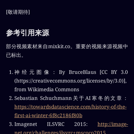
86%E5%9F%9F%E7%9A%84%E8%A
F%B8%E5%A4%9A%E5%BA%94%E7
[敬请期待]
%94%A8%E3%80%82%E6%B7%B1%
E5%BA%A6%E5%AD%A6%E4%B9%
A0%E6…
参考引用来源
部分视频素材来自mixkit.co。重要的视频来源视频中
已标出。
神经元图像：By BruceBlaus [CC BY 3.0
(https://creativecommons.org/licenses/by/3.0)],
from Wikimedia Commons
Sebastian Schuchmann关于AI寒冬的文章：
https://towardsdatascience.com/history-of-the-
first-ai-winter-6f8c2186f80b
Imagenet ILSVRC 2015:
http://image-
net.org/challenges/ilsvrc+mscoco2015