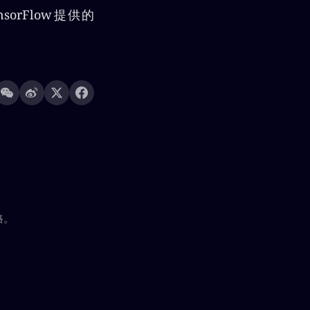
orFlow提供的
路。