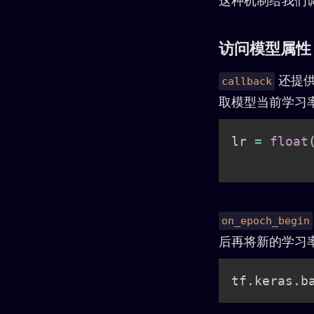
这种机制给我们
访问模型属性
还提供
callback
取模型当前学习
lr 
=
float
          
on_epoch_begin
后再将新的学习率
tf
.
keras
.
b