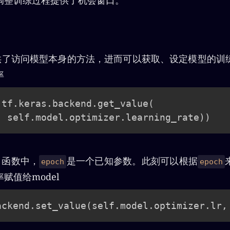
调整训练过程提供了机会窗口。
了访问模型本身的方法，进而可以获取、设定模型的训
率
(
tf
.
keras
.
backend
.
get_value
(
  self
.
model
.
optimizer
.
learning_rate
)
)
函数中，
是一个已知参数。此刻可以根据
epoch
epoch
赋值给model
ackend
.
set_value
(
self
.
model
.
optimizer
.
lr
,