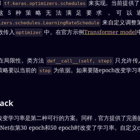
I
来实现。当前提供了
tf.keras.optimizers.schedules
这5种策略无法满足要求，可以
来自定义调整
izers.schedules.LearningRateSchedule
数传入
中。在官方示例
Transformer model
optimizer
在局限性。类方法
只允许传
def__call__(self, step)
策略要以当前的
为依据。如果要随epoch改变学
step
。
ack
ck来改变学习率是第二种可行的方案。同样，官方提供了完
t在第30 epoch和50 epoch时改变了学习率。自定义c
。