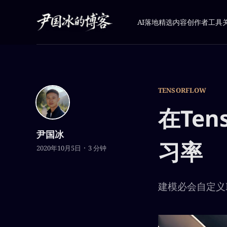
AI落地
精选内容
创作者工具
TENSORFLOW
在Ten
尹国冰
习率
2020年10月5日
3 分钟
建模必会自定义Lea