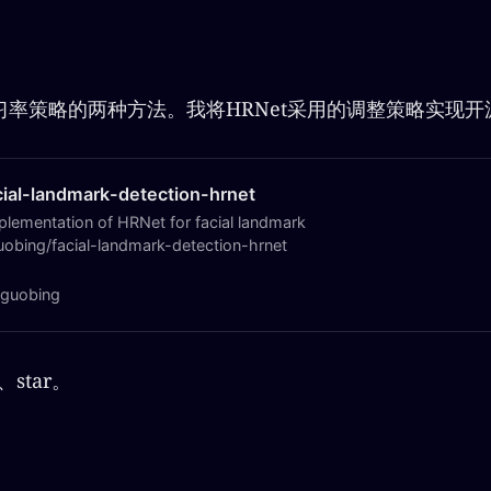
习率策略的两种方法。我将HRNet采用的调整策略实现开
cial-landmark-detection-hrnet
lementation of HRNet for facial landmark
guobing/facial-landmark-detection-hrnet
nguobing
、star。