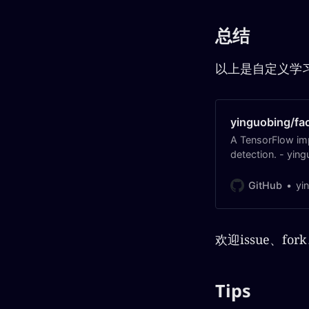
总结
以上是自定义学
yinguobing/fa
A TensorFlow imp
detection. - yin
GitHub
yi
欢迎issue、fork
Tips