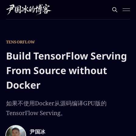
TENSORFLOW
Build TensorFlow Serving
From Source without
Docker
如果不使用Docker从源码编译GPU版的
TensorFlow Serving。
尹国冰