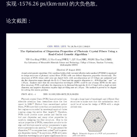
实现 -1576.26 ps/(km·nm) 的大负色散。
论文截图：