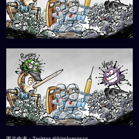
图片作者：Twitter @kimlomgxzx