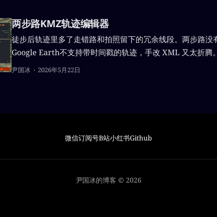
两步路KMZ轨迹编辑器
徒步后轨迹里多了走错路和拍照留下的冗余线段。两步路没
Google Earth不支持带时间戳的轨迹，手改 XML 又太折腾
coding了一个 KMZ轨迹编辑器。
尹国冰
2026年5月22日
微信订阅号
B站
小红书
Github
尹国冰的博客 © 2026