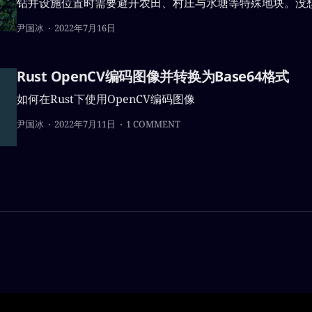
钻井设施位置时需要避开农田、村庄与水塘等特殊地块。没
作中又遇到了这个问题。这次干脆写一篇文章记录一下，方
尹国冰
2022年7月16日
Rust OpenCV编码图像并转换为Base64格式
如何在Rust下使用OpenCV编码图像
尹国冰
2022年7月11日
1 COMMENT