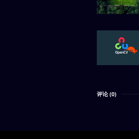
评论 (
0
)