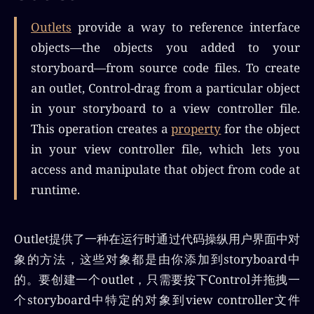
Outlets
provide a way to reference interface
objects—the objects you added to your
storyboard—from source code files. To create
an outlet, Control-drag from a particular object
in your storyboard to a view controller file.
This operation creates a
property
for the object
in your view controller file, which lets you
access and manipulate that object from code at
runtime.
Outlet提供了一种在运行时通过代码操纵用户界面中对
象的方法，这些对象都是由你添加到storyboard中
的。要创建一个outlet，只需要按下Control并拖拽一
个storyboard中特定的对象到view controller文件