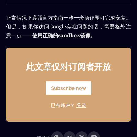
this installation process, see the
Creating a cluster with kubeadm
page. Before you begin A
正常情况下遵照官方指南一步一步操作即可完成安装。
compatible Linux host. The
Kubernetes project provides
但是，如果你访问Google存在问题的话，需要格外注
generic instructions…
意一点——
使用正确的sandbox镜像。
此文章仅对订阅者开放
Subscribe now
已有账户？
登录