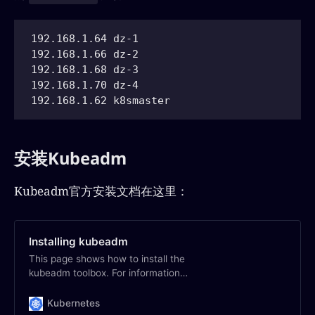
192.168.1.64 dz-1

192.168.1.66 dz-2

192.168.1.68 dz-3

192.168.1.70 dz-4

192.168.1.62 k8smaster
安装Kubeadm
Kubeadm官方安装文档在这里：
Installing kubeadm
This page shows how to install the
kubeadm toolbox. For information
on how to create a cluster with
kubeadm once you have performed
Kubernetes