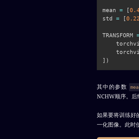
mean 
=
[
0.
std 
=
[
0.2
TRANSFORM 
    torchv
    torchv
]
)
其中的参数
mea
NCHW顺序。
如果要将训练好的
一化图像。此时使