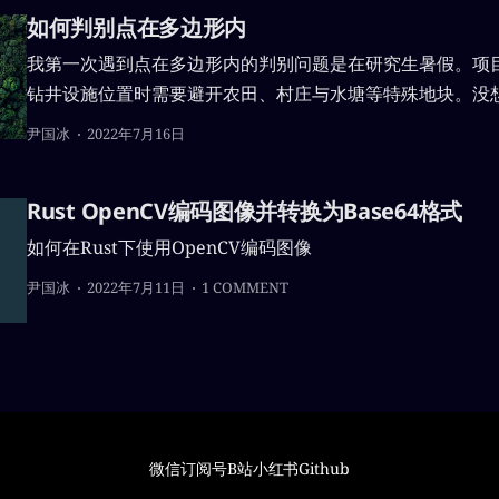
如何判别点在多边形内
我第一次遇到点在多边形内的判别问题是在研究生暑假。项
钻井设施位置时需要避开农田、村庄与水塘等特殊地块。没
作中又遇到了这个问题。这次干脆写一篇文章记录一下，方
尹国冰
2022年7月16日
Rust OpenCV编码图像并转换为Base64格式
如何在Rust下使用OpenCV编码图像
尹国冰
2022年7月11日
1 COMMENT
微信订阅号
B站
小红书
Github