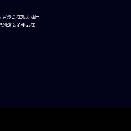
目背景是在规划油田
想到这么多年后在工
便以后查阅。