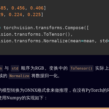
485
,
0.456
,
0.406
]
29
,
0.224
,
0.225
]
=
 torchvision
.
transforms
.
Compose
(
[
ision
.
transforms
.
ToTensor
(
)
,
ision
.
transforms
.
Normalize
(
mean
=
mean
,
 std
与
顺序为RGB。变换中的
实际上
n
std
ToTensor()
后续的
将数据归一化。
Normalize
模型转换为ONNX格式拿来做推理，在没有PyTorch
用Numpy的实现如下：