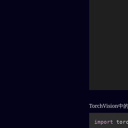
TorchVisi
import
 torc