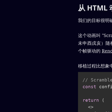
从 HTML
我们的目标很明确：
这个动画叫 "Sc
未申酉戌亥）随
个帧驱动的
Ren
移植过程比想象
// Scramb
const
 conf
return
(
<
>