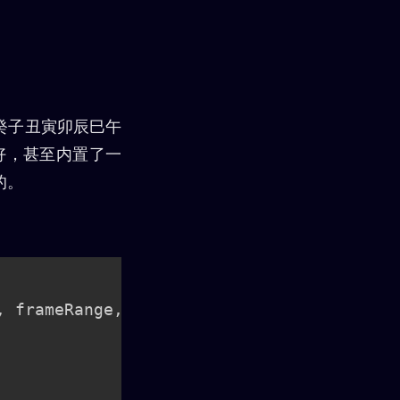
辛壬癸子丑寅卯辰巳午
好，甚至内置了一
备的。
,
 frameRange
,
 durationRange
)
;