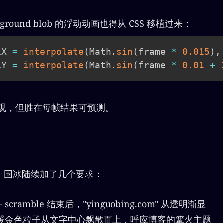
ground blob 的浮动动画也得从 CSS 移植过来：
1X 
=
interpolate
(
Math
.
sin
(
frame 
*
0.015
)
,
1Y 
=
interpolate
(
Math
.
sin
(
frame 
*
0.01
+
法直观，但胜在每帧结果可预测。
，国冰陆续加了几个要求：
 scramble 结束后，"yinguobing.com" 从透明渐显
暖金色粒子从文字中心飘散而上，呼应博客的篝火主题