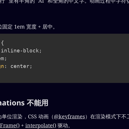
同行" 里有半角的 "AI" 和全角的中文字。动画过程中字
定 1em 宽度 + 居中。
{
 inline-block
;
em
;
gn
:
 center
;
imations 不能用
帧为单位渲染，CSS 动画（
@keyframes
）在渲染模式下不
tFrame()
+
interpolate()
驱动。