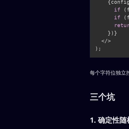
{
confi
if
(
if
(
retu
}
)
}
</
>
)
;
每个字符位独立控制
三个坑
1. 确定性随