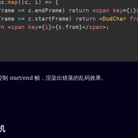
gs
.
map
(
(
c
,
 i
)
=>
{
frame 
>=
 c
.
endFrame
)
return
<
span
key
=
{
i
}
frame 
>=
 c
.
startFrame
)
return
<
DudChar
fr
rn
<
span
key
=
{
i
}
>
{
c
.
from
}
</
span
>
;
 start/end 帧，渲染出错落的乱码效果。
机