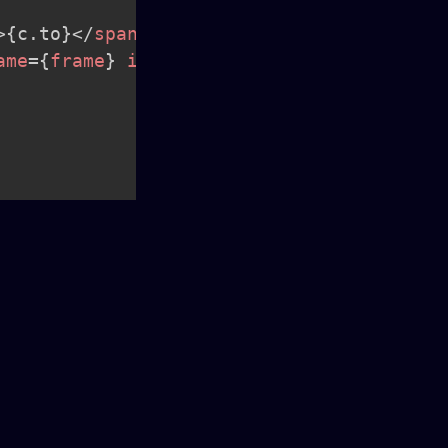
>
{
c
.
to
}
</
span
>
;
ame
=
{
frame
}
index
=
{
i
}
/>
;