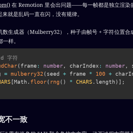
om()
在 Remotion 里会出问题——每一帧都是独立渲
起来就是乱码一直在闪，没有规律。
数生成器（Mulberry32），种子由帧号 + 字符位置
符都一样。
ud 字符
udChar
(
frame
:
number
,
 charIndex
:
number
,
 
g 
=
mulberry32
(
seed 
+
 frame 
*
100
+
 charI
HARS
[
Math
.
floor
(
rng
(
)
*
CHARS
.
length
)
]
;
字宽不一致