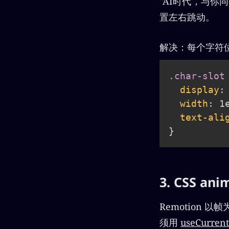
"AI时代，与你
置左右跳动。
解决：每个字符位固
.char-slot
display
:
width
:
 1
text-ali
}
3. CSS an
Remotion 以
须用
useCurren