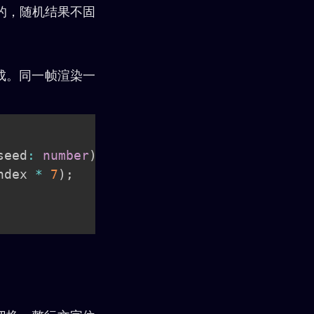
染的，随机结果不固
合成。同一帧渲染一
seed
:
number
)
:
string
{
ndex 
*
7
)
;