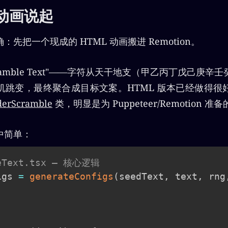
 动画说起
先把一个现成的 HTML 动画搬进 Remotion。
ramble Text"——字符从天干地支（甲乙丙丁戊己庚
机跳变，最终聚合成目标文案。HTML 版本已经做得很
derScramble
类，明显是为 Puppeteer/Remotion 准
中简单：
leText.tsx — 核心逻辑
igs 
=
generateConfigs
(
seedText
,
 text
,
 rng