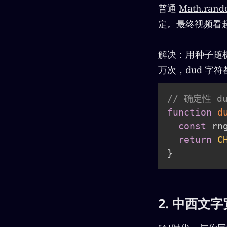
普通
Math.rand
定。最终视频看
解决：用种子随机
万次，dud 字
// 确定性 d
function
d
const
 rn
return
C
}
2. 中西文