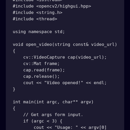
#include <opencv2/highgui.hpp>

#include <string.h>

#include <thread>

using namespace std;

void open_video(string const& video_url)

{

    cv::VideoCapture cap(video_url);

    cv::Mat frame;

    cap.read(frame);

    cap.release();

    cout << "Video opened!" << endl;

}

int main(int argc, char** argv)

{

    // Get args form input.

    if (argc < 3) {

        cout << "Usage: " << argv[0]
