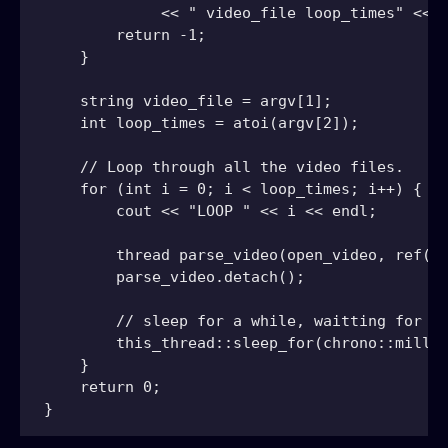
             << " video_file loop_times" << e
        return -1;

    }

    string video_file = argv[1];

    int loop_times = atoi(argv[2]);

    // Loop through all the video files.

    for (int i = 0; i < loop_times; i++) {

        cout << "LOOP " << i << endl;

        thread parse_video(open_video, ref(vi
        parse_video.detach();

        // sleep for a while, waitting for th
        this_thread::sleep_for(chrono::millis
    }

    return 0;

}