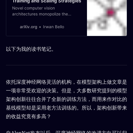
Training and Scaling Strategies
Novel computer vision
architectures monopolize the
spotlight, but the impactof the
model architecture is often
arXiv.org
Irwan Bello
conflated with simultaneous
changes totraining methodology
and scaling strategies. Our work
以下为我的读书笔记。
revisits the canonicalResNet (He et
al., 2015) and studies these three
aspects in an effort to…
依托深度神经网络灵活的机构，在模型架构上做文章是
一项非常受欢迎的决策。但是，大多数研究提到的模型
架构创新往往合并了全新的训练方法，而用来作对比的
基线模型却是采用老方法训练的。所以，架构创新带来
的收益究竟有多高？
自AlexNet发布以后，深度神经网络的改进方向可以归