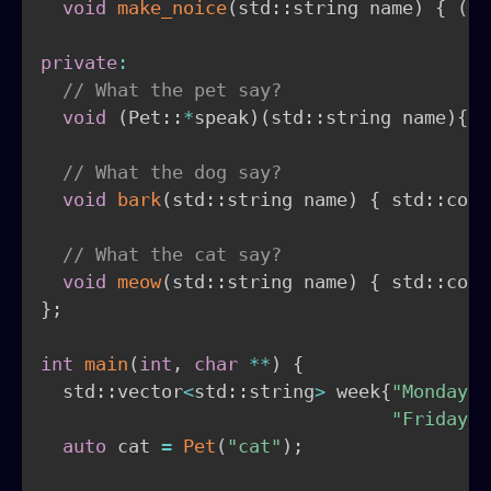
void
make_noice
(
std
::
string name
)
{
(
th
private
:
// What the pet say?
void
(
Pet
::
*
speak
)
(
std
::
string name
)
{
nu
// What the dog say?
void
bark
(
std
::
string name
)
{
 std
::
cout
// What the cat say?
void
meow
(
std
::
string name
)
{
 std
::
cout
}
;
int
main
(
int
,
char
*
*
)
{
  std
::
vector
<
std
::
string
>
 week
{
"Monday"
,
"Friday"
,
auto
 cat 
=
Pet
(
"cat"
)
;