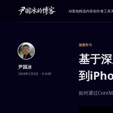
AI落地
精选内容
创作者工具
深度学习
基于深
尹国冰
到iPh
2018年1月6日
8 分钟
如何通过CoreM