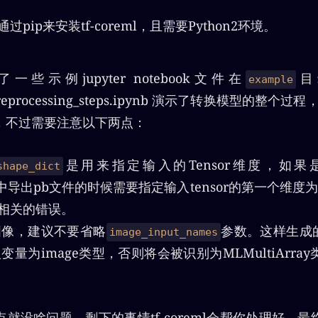
pip来安装tf-coreml，且需要Python2环境。
附带了一些示例jupyter notebook文件在
目
example
1_preprocessing_steps.ipynb 演示了转换模型的整个过程
，不过需要注意以下两点：
是用来指定输入的Tensor维度，如
shape_dict
low中导出pb文件的时候需要指定输入tensor的第一个维
pe相关的错误。
图像，建议不要省略
参数。这样生成的
image_input_names
量为image类型，否则将会被识别为MLMultiArra
就没啥问题，剩下的事情tf-coreml会帮你处理好，