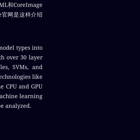
和CoreImage
le官网是这样介绍
model types into
th over 30 layer
bles, SVMs, and
technologies like
the CPU and GPU
achine learning
be analyzed.