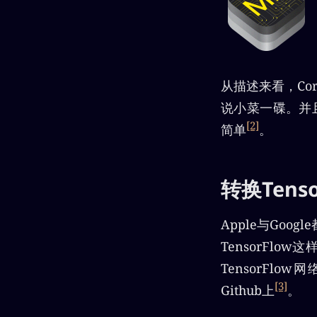
从描述来看，Co
说小菜一碟。并且
[2]
简单
。
转换Tens
Apple与Go
TensorFl
TensorFl
[3]
Github上
。