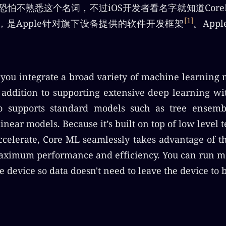
户恐怕不熟悉这个名词，不过iOS开发者看名字就知道CoreML
[1]
，是Apple针对旗下设备提供的软件开发框架
。App
 you integrate a broad variety of machine learning 
 addition to supporting extensive deep learning wi
lso supports standard models such as tree ensem
inear models. Because it’s built on top of low level 
celerate, Core ML seamlessly takes advantage of 
aximum performance and efficiency. You can run m
 device so data doesn't need to leave the device to 