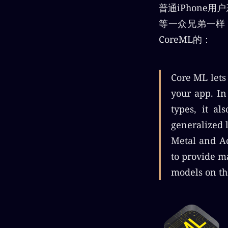
普通iPhone用
等一众兄弟一样
CoreML的：
Core ML lets
your app. In
types, it a
generalized l
Metal and Ac
to provide m
models on the