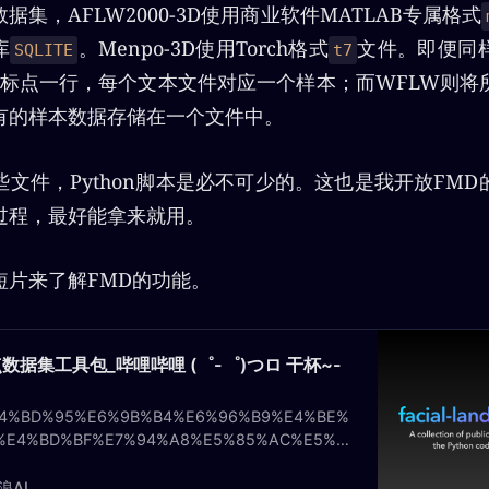
据集，AFLW2000-3D使用商业软件MATLAB专属格式
库
。Menpo-3D使用Torch格式
文件。即便同
SQLITE
t7
个坐标点一行，每个文本文件对应一个样本；而WFLW则将
有的样本数据存储在一个文件中。
文件，Python脚本是必不可少的。这也是我开放FM
过程，最好能拿来就用。
短片来了解FMD的功能。
数据集工具包_哔哩哔哩 (゜-゜)つロ 干杯~-
4%BD%95%E6%9B%B4%E6%96%B9%E4%BE%
%E4%BD%BF%E7%94%A8%E5%85%AC%E5%B
84%E4%BA%BA%E8%84%B8%E7%89%B9%E5
2%B9%E6%95%B0%E6%8D%AE%E9%9B%86%
浪AI