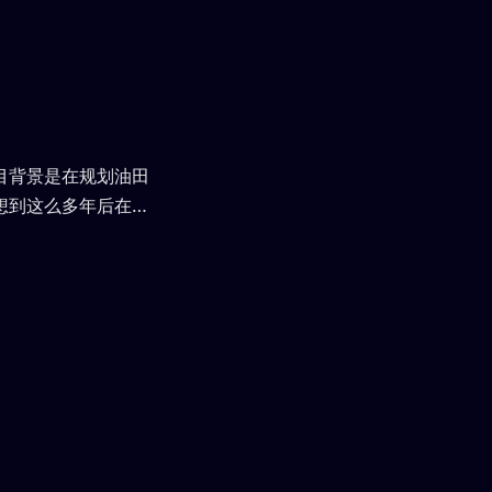
目背景是在规划油田
想到这么多年后在工
便以后查阅。