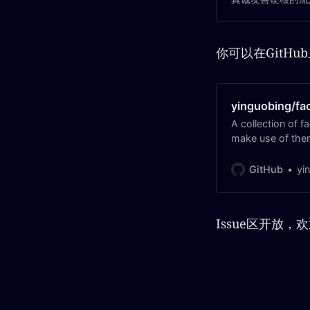
E3%80%82%0A
D%80%EF%BC%9Ah
landmark-datase
你可以在GitHu
yinguobing/fa
A collection of 
make use of them
GitHub
yi
Issue区开放，