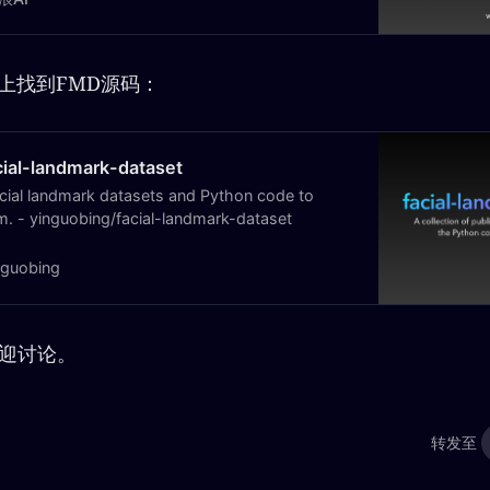
%E4%BB%A3%E7%A0%81%E5%9C%B0%E5%9
ttps://github.com/yinguobing/facial-
t
b上找到FMD源码：
cial-landmark-dataset
facial landmark datasets and Python code to
. - yinguobing/facial-landmark-dataset
nguobing
欢迎讨论。
转发至