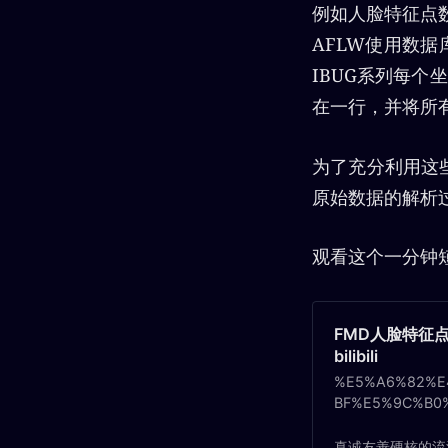
例如人脸特征点数
AFLW使用数据
IBUG系列每
在一行，并将所
为了充分利用这些
原始数据的解析
观看这个一分钟
FMD人脸特征点
bilibili
%E5%A6%82%E
BF%E5%9C%B0
C%80%E7%9A%
%BE%81%E7%8
真诚友善硬核的流