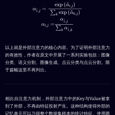
exp
(
˜
)
α
,
i
j
=
α
^
,
exp
(
˜
)
i
j
∑
α
,
k
j
k
α
^
,
i
j
=
α
,
i
j
∑
α
^
,
k
i
k
以上就是外部注意力的核心内容。为了证明外部注意力
的有效性，作者在原文中开展了一系列实验包括：图像
分类、语义分割、图像生成、点云分类与点云分割。限
于篇幅这里不再列出。
相比自注意力机制，外部注意力中的Key与Value被拿
到了外部，不再由特征投射产生。这种结构使得外部的
记忆单元可以习得整个数据集样本的统计特征。使用两