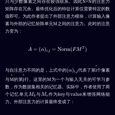
只与少数像素之间存在较强联系。因此N×N的注意力
矩阵存在冗余。最终优化后的特征计算仅需要特定的数
值即可。为此作者提出了外部注意力模块，计算输入像
素与外部的记忆矩阵单元M之间的注意力。此时的注意
力变为：
A
=
(
α
)
i
,
j
=
Norm
(
F
M
T
)
=
(
)
=
Norm
(
)
T
A
α
F
M
,
i
j
(
α
)
i
,
j
(
)
与自注意力不同的是，上式中的
代表了第
i
个像素
α
,
i
j
与
M
的第
j
行。这里的M为一个与输入无关的可学习参
数，作为数据集相关的记忆器。实际中，作者使用了两
M
k
M
v
个记忆单元
与
作为key与value来增强网络能
M
M
v
k
力。外部注意力的计算最终变成了：