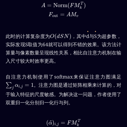
A
=
Norm
(
F
M
k
T
)
F
out
=
A
M
v
=
Norm
(
)
T
A
F
M
k
=
F
A
M
out
v
O
(
d
S
N
)
(
)
此时的计算复杂度为
，其中
d
与
S
为超参数，
O
d
S
N
实际发现S取值为64就可以得到不错的效果。该方法计
算量与像素数量呈现线性关系，相比自注意力机制在输
入尺寸较大时效率更高。
自注意力机制使用了softmax来保证注意力图满足
∑
j
α
i
,
j
=
1
=
1
。注意力图是通过矩阵相乘来计算的，对
∑
α
,
i
j
j
于输入特征的尺度敏感。为解决这一问题，作者使用了
双重归一化分别归一化行与列。
(
α
)
i
,
j
=
F
M
k
T
α
i
^
,
j
=
exp
(
α
i
,
j
)
∑
k
exp
(
α
k
,
j
)
α
i
,
j
=
α
i
(
˜
)
=
T
α
F
M
,
i
j
k