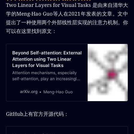
Two Linear Layers for Visual Tasks
是由来自清华大
学的Meng-Hao Guo等人在2021年发表的文章。文中
提出了一种使用两个外部线性层实现的注意力机制。你
可以在这里找到原文：
Beyond Self-attention: External
Attention using Two Linear
Layers for Visual Tasks
Attention mechanisms, especially
self-attention, play an increasingly
important role in deep feature
representation in visual tasks. Self-
arXiv.org
Meng-Hao Guo
attention updates the feature at
each position by computing a
weighted sum of features using
GitHub上有官方开源代码：
pair-wise affinities across all
positions to capture long-range
depen…