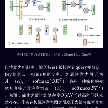
内外部注意力机制对比。作者：Meng-Hao Guo等
自注意力机制中，输入特征F被投射到query矩阵Q、
key矩阵K与value矩阵V中。之后注意力可记为
A
=
(
α
)
i
,
j
=
softmax
(
Q
K
T
)
=
(
)
=
softmax
(
)
。另外一种简化的变
T
A
α
Q
K
,
i
j
A
=
(
α
)
i
,
j
=
softmax
(
F
F
T
)
=
(
)
=
softmax
(
)
体则直接计算注意力
T
A
α
F
F
,
i
j
O
(
d
N
2
)
2
(
)
。然而，简化之后计算复杂度
过高的问题依
O
d
N
然存在。作者在检视注意力图之后发现大部分像素其实