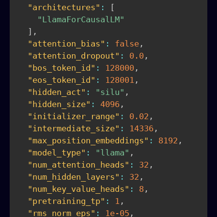
"architectures"
:
[
"LlamaForCausalLM"
]
,
"attention_bias"
:
false
,
"attention_dropout"
:
0.0
,
"bos_token_id"
:
128000
,
"eos_token_id"
:
128001
,
"hidden_act"
:
"silu"
,
"hidden_size"
:
4096
,
"initializer_range"
:
0.02
,
"intermediate_size"
:
14336
,
"max_position_embeddings"
:
8192
,
"model_type"
:
"llama"
,
"num_attention_heads"
:
32
,
"num_hidden_layers"
:
32
,
"num_key_value_heads"
:
8
,
"pretraining_tp"
:
1
,
"rms_norm_eps"
:
1e-05
,