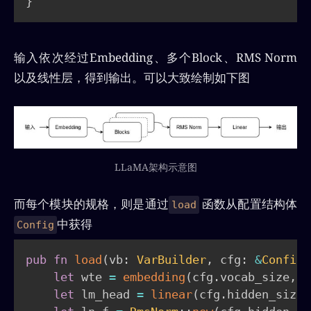
}
输入依次经过Embedding、多个Block、RMS Norm
以及线性层，得到输出。可以大致绘制如下图
LLaMA架构示意图
而每个模块的规格，则是通过
函数从配置结构体
load
中获得
Config
pub
fn
load
(
vb
:
VarBuilder
,
 cfg
:
&
Config
)
let
 wte 
=
embedding
(
cfg
.
vocab_size
,
 c
let
 lm_head 
=
linear
(
cfg
.
hidden_size
,