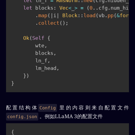
let
 ln_f 
=
RmsNorm
::
new
(
cfg
.
hidden_si
let
 blocks
:
Vec
<
_
>
=
(
0
..
cfg
.
num_hidd
.
map
(
|
i
|
Block
::
load
(
vb
.
pp
(
&
forma
.
collect
(
)
;
Ok
(
Self
{
        wte
,
        blocks
,
        ln_f
,
        lm_head
,
}
)
}
配置结构体
里的内容则来自配置文件
Config
。例如LLaMA 3的配置文件
config.json
{