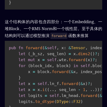
}
这个结构体的内容包含四部分：一个Embedding、一
堆Block、一个RMS Norm和一个线性层。至于具体的
结构则可以通过模型推演
函数来推算
forward
pub
fn
forward
(
&
self
,
 x
:
&
Tensor
,
 index_p
let
(
_b_sz
,
 seq_len
)
=
 x
.
dims2
(
)
?
;
let
mut
 x 
=
self
.
wte
.
forward
(
x
)
?
;
for
(
block_idx
,
 block
)
in
self
.
blocks
        x 
=
 block
.
forward
(
&
x
,
 index_pos
,
 
}
let
 x 
=
self
.
ln_f
.
forward
(
&
x
)
?
;
let
 x 
=
 x
.
i
(
(
..
,
 seq_len 
-
1
,
..
)
)
?
.
c
let
 logits 
=
self
.
lm_head
.
forward
(
&
x
)
    logits
.
to_dtype
(
DType
::
F32
)