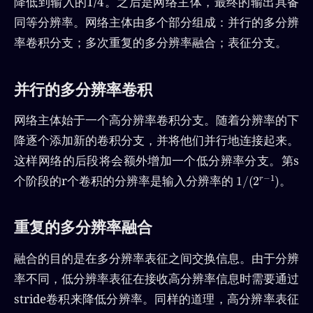
降低到输入的1/4。之后是网络主体，最终的输出具备
同等分辨率。网络主体由多个部分组成：并行的多分辨
率卷积分支；多次重复的多分辨率融合；表征分支。
并行的多分辨率卷积
网络主体始于一个高分辨率卷积分支。随着分辨率的下
降逐个添加新的卷积分支，并将他们并行地连接起来。
这样网络的后段将会额外增加一个低分辨率分支。第s
1
)
/
(
2
r
−
1
个阶段的r个卷积的分辨率是输入分辨率的
。
重复的多分辨率融合
融合的目的是在多分辨率表征之间交换信息。由于分辨
率不同，低分辨率表征在接收高分辨率信息时需要通过
stride卷积来降低分辨率。同样的道理，高分辨率表征