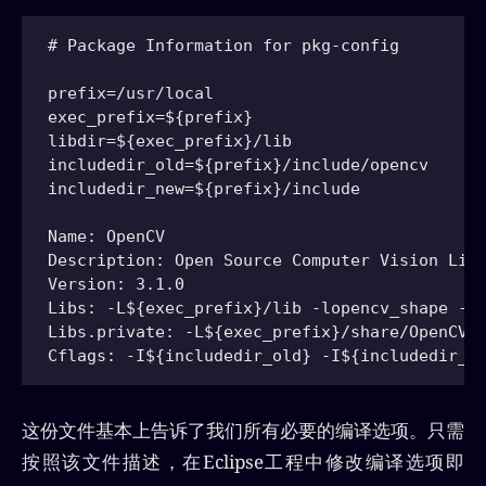
# Package Information for pkg-config

prefix=/usr/local

exec_prefix=${prefix}

libdir=${exec_prefix}/lib

includedir_old=${prefix}/include/opencv

includedir_new=${prefix}/include

Name: OpenCV

Description: Open Source Computer Vision Libr
Version: 3.1.0

Libs: -L${exec_prefix}/lib -lopencv_shape -lo
Libs.private: -L${exec_prefix}/share/OpenCV/3
这份文件基本上告诉了我们所有必要的编译选项。只需
按照该文件描述，在Eclipse工程中修改编译选项即