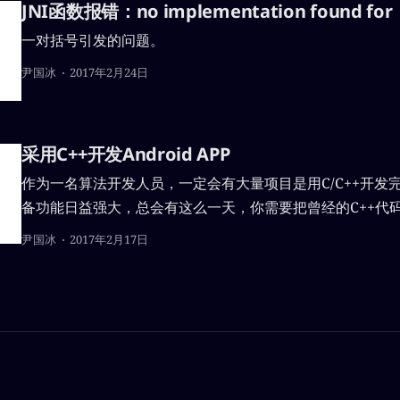
JNI函数报错：no implementation found for
一对括号引发的问题。
尹国冰
2017年2月24日
采用C++开发Android APP
作为一名算法开发人员，一定会有大量项目是用C/C++开发
备功能日益强大，总会有这么一天，你需要把曾经的C++代码移
统中运行。作为一名从未写过JAVA的业余程序员，如何解
尹国冰
2017年2月17日