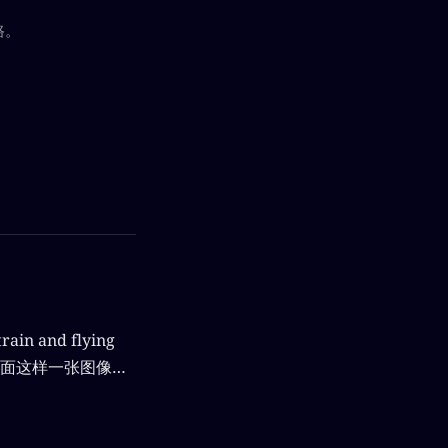
路。
ain and flying
你可以得到下面这样一张图像：
Stable
22年的文章"High-
 Models"中提出的。难得