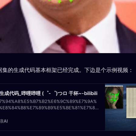
据集的生成代码基本框架已经完成。下边是个示例视频：
代码_哔哩哔哩 (゜-゜)つロ 干杯~-bilibili
7%94%A8%E5%B7%B2%E6%9C%89%E7%9A%
%E8%84%B8%E7%89%B9%E5%BE%81%E7%82
0%E6%8D%AE%E9%9B%86%E4%B8%8E%E6%
%8B%EF%BC%8C%E7%94%9F%E6%88%90%E6
浪AI
A%84%E4%BA%BA%E8%84%B8%E7%BD%91%
%95%B0%E6%8D%AE%E9%9B%86%E3%80%8