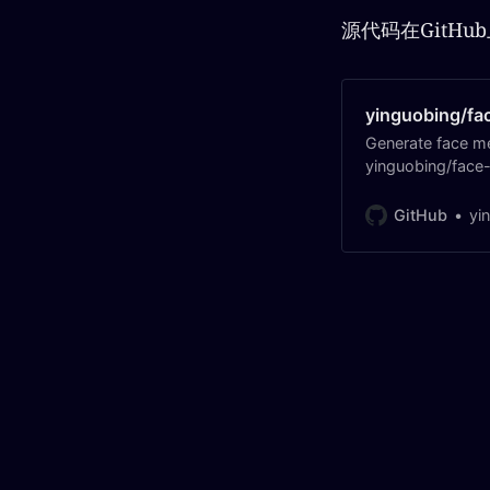
2%0A%E6%BA%
源代码在GitHu
yinguobing/f
Generate face m
yinguobing/face
GitHub
yi