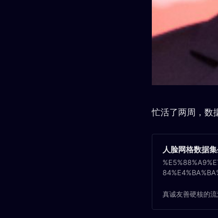
忙活了两周，数
人脸网格数据集生成
%E5%88%A9%E
84%E4%BA%BA
%B9%E6%95%B
A8%A1%E5%9E
真诚友善硬核的流
%96%B0%E7%9
E6%A0%BC%E6