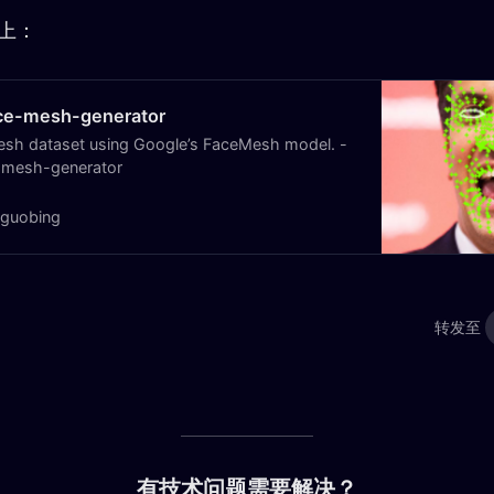
90%E7%A0%81%E5%BC%80%E6%94%BE…
b上：
ace-mesh-generator
esh dataset using Google’s FaceMesh model. -
-mesh-generator
nguobing
转发至
有技术问题需要解决？